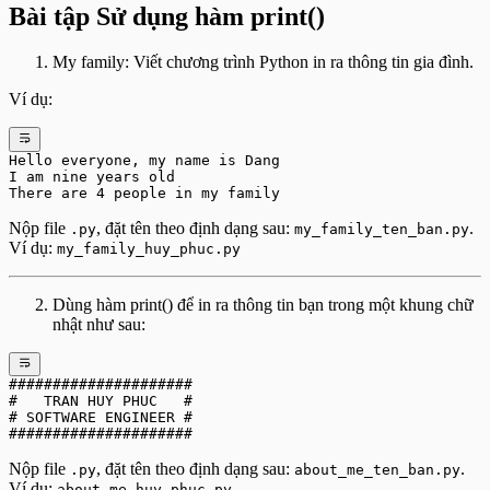
Bài tập Sử dụng hàm print()
My family: Viết chương trình Python in ra thông tin gia đình.
Ví dụ:
Hello everyone, my name is Dang
I am nine years old
There are 4 people in my family
Nộp file
, đặt tên theo định dạng sau:
.
.py
my_family_ten_ban.py
Ví dụ:
my_family_huy_phuc.py
Dùng hàm print() để in ra thông tin bạn trong một khung chữ
nhật như sau:
#####################
#   TRAN HUY PHUC   #
# SOFTWARE ENGINEER #
#####################
Nộp file
, đặt tên theo định dạng sau:
.
.py
about_me_ten_ban.py
Ví dụ:
about_me_huy_phuc.py