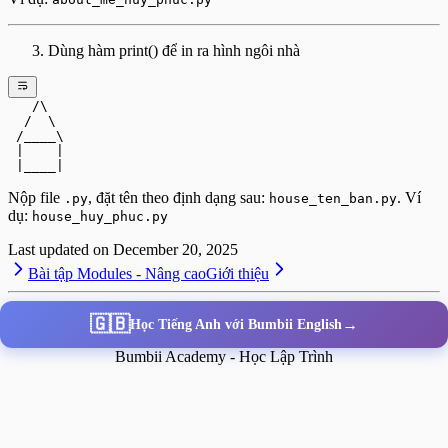
Dùng hàm print() để in ra hình ngôi nhà
   /\
  /  \
 /____\
 |    |
 |____|
Nộp file
, đặt tên theo định dạng sau:
. Ví
.py
house_ten_ban.py
dụ:
house_huy_phuc.py
Last updated on
December 20, 2025
Bài tập Modules - Nâng cao
Giới thiệu
🇬🇧
→
Học Tiếng Anh với Bumbii English
Bumbii Academy - Học Lập Trình