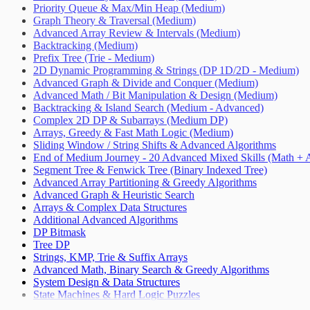
Priority Queue & Max/Min Heap (Medium)
Graph Theory & Traversal (Medium)
Advanced Array Review & Intervals (Medium)
Backtracking (Medium)
Prefix Tree (Trie - Medium)
2D Dynamic Programming & Strings (DP 1D/2D - Medium)
Advanced Graph & Divide and Conquer (Medium)
Advanced Math / Bit Manipulation & Design (Medium)
Backtracking & Island Search (Medium - Advanced)
Complex 2D DP & Subarrays (Medium DP)
Arrays, Greedy & Fast Math Logic (Medium)
Sliding Window / String Shifts & Advanced Algorithms
End of Medium Journey - 20 Advanced Mixed Skills (Math + 
Segment Tree & Fenwick Tree (Binary Indexed Tree)
Advanced Array Partitioning & Greedy Algorithms
Advanced Graph & Heuristic Search
Arrays & Complex Data Structures
Additional Advanced Algorithms
DP Bitmask
Tree DP
Strings, KMP, Trie & Suffix Arrays
Advanced Math, Binary Search & Greedy Algorithms
System Design & Data Structures
State Machines & Hard Logic Puzzles