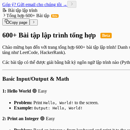
Góp ý? Gửi email cho chúng tôi →
📝 Bài tập lập trình
Tổng hợp 600+ Bài tập
Beta
Copy page
600+ Bài tập lập trình tổng hợp
Beta
Chào mừng bạn đến với trang tổng hợp 600+ bài tập lập trình! Danh s
tảng như LeetCode, HackerRank).
Các bài tập có thể được giải bằng bất kỳ ngôn ngữ lập trình nào (Pyt
Basic Input/Output & Math
1: Hello World
🟢 Easy
Problem:
Print
to the screen.
Hello, World!
Example:
Output: Hello, World!
2: Print an Integer
🟢 Easy