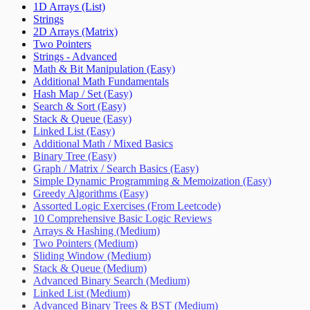
1D Arrays (List)
Strings
2D Arrays (Matrix)
Two Pointers
Strings - Advanced
Math & Bit Manipulation (Easy)
Additional Math Fundamentals
Hash Map / Set (Easy)
Search & Sort (Easy)
Stack & Queue (Easy)
Linked List (Easy)
Additional Math / Mixed Basics
Binary Tree (Easy)
Graph / Matrix / Search Basics (Easy)
Simple Dynamic Programming & Memoization (Easy)
Greedy Algorithms (Easy)
Assorted Logic Exercises (From Leetcode)
10 Comprehensive Basic Logic Reviews
Arrays & Hashing (Medium)
Two Pointers (Medium)
Sliding Window (Medium)
Stack & Queue (Medium)
Advanced Binary Search (Medium)
Linked List (Medium)
Advanced Binary Trees & BST (Medium)