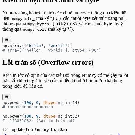
NumPy cũng hỗ trợ lưu trữ các chuỗi unicode thông qua kiểu dữ
liệu
(mã ký tự U), các chuỗi byte kết thúc bằng null
numpy.str_
thông qua
(mã ký tự S), và các chuỗi byte tùy ý
numpy.bytes_
thông qua
(mã ký tự V).
numpy.void
np.array([
"hello"
, 
"world!"
])
# array(['hello', 'world!'], dtype='<U6')
Lỗi tràn số (Overflow errors)
Kích thước cố định của các kiểu số trong NumPy có thể gây ra lỗi
tràn số khi một giá trị yêu cầu nhiều bộ nhớ hơn mức khả dụng
trong kiểu dữ liệu đó.
np.power(
100
, 
9
, 
dtype
=
np.int64)
# 1000000000000000000
np.power(
100
, 
9
, 
dtype
=
np.int32)
# -1486618624 (Sai do tràn số)
Last updated on
January 15, 2026