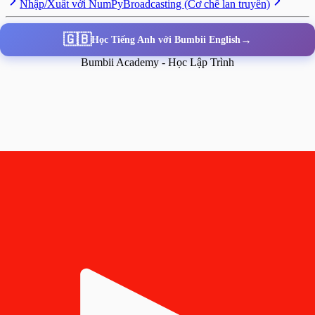
Nhập/Xuất với NumPy
Broadcasting (Cơ chế lan truyền)
🇬🇧
→
Học Tiếng Anh với Bumbii English
Bumbii Academy - Học Lập Trình