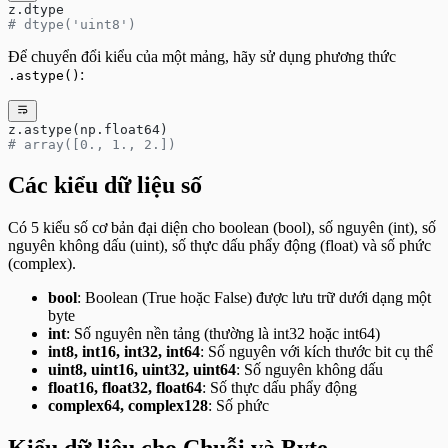
Bài tập CSV - Nâng cao
z.dtype
# dtype('uint8')
Bài tập Enumerate & Zip - Cơ bản
Bài tập Enumerate & Zip - Nâng cao
Để chuyển đổi kiểu của một mảng, hãy sử dụng phương thức
Bài tập Modules - Cơ bản
:
.astype()
Bài tập Modules - Nâng cao
Bài tập Sử dụng hàm print()
z.astype(np.float64)
# array([0., 1., 2.])
Các kiểu dữ liệu số
Có 5 kiểu số cơ bản đại diện cho boolean (bool), số nguyên (int), số
nguyên không dấu (uint), số thực dấu phẩy động (float) và số phức
(complex).
bool
: Boolean (True hoặc False) được lưu trữ dưới dạng một
byte
int
: Số nguyên nền tảng (thường là int32 hoặc int64)
int8, int16, int32, int64
: Số nguyên với kích thước bit cụ thể
uint8, uint16, uint32, uint64
: Số nguyên không dấu
float16, float32, float64
: Số thực dấu phẩy động
complex64, complex128
: Số phức
Kiểu dữ liệu cho Chuỗi và Byte