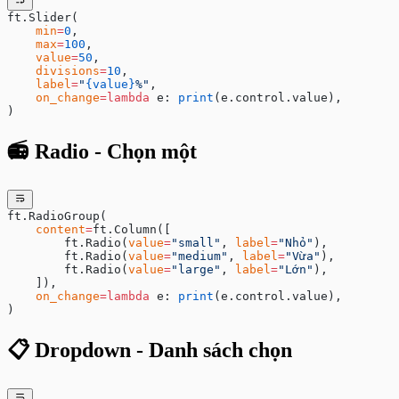
ft.Slider(
    min
=
0
,
    max
=
100
,
    value
=
50
,
    divisions
=
10
,
    label
=
"
{value}
%"
,
    on_change
=lambda
 e: 
print
(e.control.value),
)
📻 Radio - Chọn một
ft.RadioGroup(
    content
=
ft.Column([
        ft.Radio(
value
=
"small"
, 
label
=
"Nhỏ"
),
        ft.Radio(
value
=
"medium"
, 
label
=
"Vừa"
),
        ft.Radio(
value
=
"large"
, 
label
=
"Lớn"
),
    ]),
    on_change
=lambda
 e: 
print
(e.control.value),
)
📋 Dropdown - Danh sách chọn