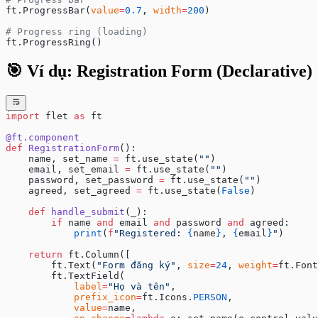
ft.ProgressBar(
value
=
0.7
, 
width
=
200
)
# Progress ring (loading)
ft.ProgressRing()
🎯 Ví dụ: Registration Form (Declarative)
import
 flet 
as
 ft
@ft.component
def
 RegistrationForm
():
    name, set_name 
=
 ft.use_state(
""
)
    email, set_email 
=
 ft.use_state(
""
)
    password, set_password 
=
 ft.use_state(
""
)
    agreed, set_agreed 
=
 ft.use_state(
False
)
    def
 handle_submit
(_):
        if
 name 
and
 email 
and
 password 
and
 agreed:
            print
(
f
"Registered: 
{
name
}
, 
{
email
}
"
)
    return
 ft.Column([
        ft.Text(
"Form đăng ký"
, 
size
=
24
, 
weight
=
ft.Font
        ft.TextField(
            label
=
"Họ và tên"
,
            prefix_icon
=
ft.Icons.
PERSON
,
            value
=
name,