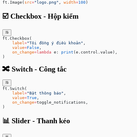
ft.Image(
src
=
"logo.png"
, 
width
=
100
)
☑️ Checkbox - Hộp kiểm
ft.Checkbox(
    label
=
"Tôi đồng ý điều khoản"
,
    value
=
False
,
    on_change
=lambda
 e: 
print
(e.control.value),
)
🔀 Switch - Công tắc
ft.Switch(
    label
=
"Bật thông báo"
,
    value
=
True
,
    on_change
=
toggle_notifications,
)
📊 Slider - Thanh kéo