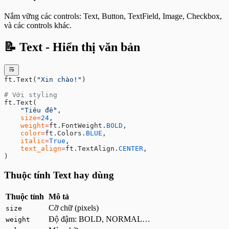
Nắm vững các controls: Text, Button, TextField, Image, Checkbox,
và các controls khác.
📝 Text - Hiển thị văn bản
ft.Text(
"Xin chào!"
)
# Với styling
ft.Text(
    "Tiêu đề"
,
    size
=
24
,
    weight
=
ft.FontWeight.
BOLD
,
    color
=
ft.Colors.
BLUE
,
    italic
=
True
,
    text_align
=
ft.TextAlign.
CENTER
,
)
Thuộc tính Text hay dùng
Thuộc tính
Mô tả
Cỡ chữ (pixels)
size
Độ đậm: BOLD, NORMAL…
weight