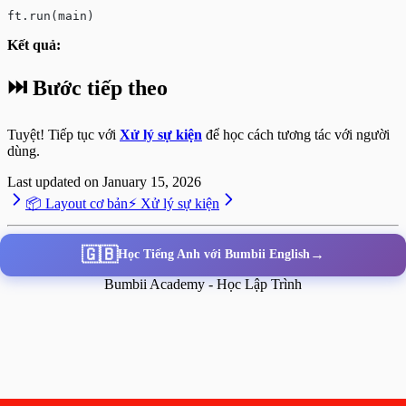
ft.run(main)
Kết quả:
⏭️ Bước tiếp theo
Tuyệt! Tiếp tục với
Xử lý sự kiện
để học cách tương tác với người
dùng.
Last updated on
January 15, 2026
📦 Layout cơ bản
⚡ Xử lý sự kiện
🇬🇧
→
Học Tiếng Anh với Bumbii English
Bumbii Academy - Học Lập Trình