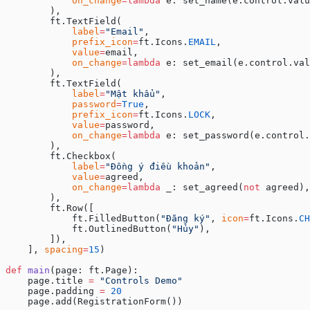
            on_change
=lambda
 e: set_name(e.control.valu
        ),
        ft.TextField(
            label
=
"Email"
,
            prefix_icon
=
ft.Icons.
EMAIL
,
            value
=
email,
            on_change
=lambda
 e: set_email(e.control.val
        ),
        ft.TextField(
            label
=
"Mật khẩu"
,
            password
=
True
,
            prefix_icon
=
ft.Icons.
LOCK
,
            value
=
password,
            on_change
=lambda
 e: set_password(e.control.
        ),
        ft.Checkbox(
            label
=
"Đồng ý điều khoản"
,
            value
=
agreed,
            on_change
=lambda
 _: set_agreed(
not
 agreed),
        ),
        ft.Row([
            ft.FilledButton(
"Đăng ký"
, 
icon
=
ft.Icons.
CH
            ft.OutlinedButton(
"Hủy"
),
        ]),
    ], 
spacing
=
15
)
def
 main
(page: ft.Page):
    page.title 
=
 "Controls Demo"
    page.padding 
=
 20
    page.add(RegistrationForm())