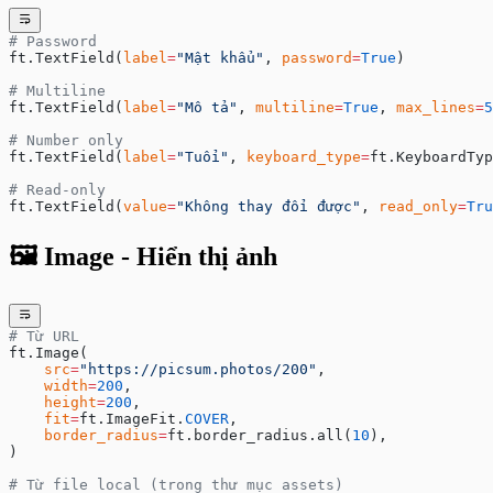
# Password
ft.TextField(
label
=
"Mật khẩu"
, 
password
=
True
)
# Multiline
ft.TextField(
label
=
"Mô tả"
, 
multiline
=
True
, 
max_lines
=
5
# Number only
ft.TextField(
label
=
"Tuổi"
, 
keyboard_type
=
ft.KeyboardTyp
# Read-only
ft.TextField(
value
=
"Không thay đổi được"
, 
read_only
=
Tru
🖼️ Image - Hiển thị ảnh
# Từ URL
ft.Image(
    src
=
"https://picsum.photos/200"
,
    width
=
200
,
    height
=
200
,
    fit
=
ft.ImageFit.
COVER
,
    border_radius
=
ft.border_radius.all(
10
),
)
# Từ file local (trong thư mục assets)