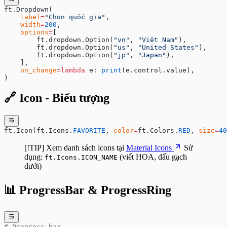
ft.Dropdown(
    label
=
"Chọn quốc gia"
,
    width
=
200
,
    options
=
[
        ft.dropdown.Option(
"vn"
, 
"Việt Nam"
),
        ft.dropdown.Option(
"us"
, 
"United States"
),
        ft.dropdown.Option(
"jp"
, 
"Japan"
),
    ],
    on_change
=lambda
 e: 
print
(e.control.value),
)
🔗 Icon - Biểu tượng
ft.Icon(ft.Icons.
FAVORITE
, 
color
=
ft.Colors.
RED
, 
size
=
40
[!TIP] Xem danh sách icons tại
Material Icons
Sử
dụng:
(viết HOA, dấu gạch
ft.Icons.ICON_NAME
dưới)
📊 ProgressBar & ProgressRing
# Progress bar