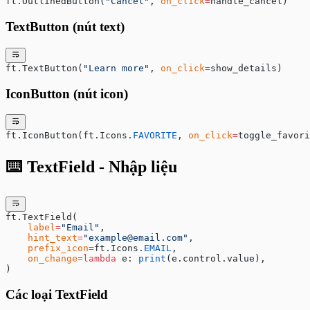
ft.OutlinedButton(
"Cancel"
, 
on_click
=
handle_cancel)
TextButton (nút text)
ft.TextButton(
"Learn more"
, 
on_click
=
show_details)
IconButton (nút icon)
ft.IconButton(ft.Icons.
FAVORITE
, 
on_click
=
toggle_favori
⌨️ TextField - Nhập liệu
ft.TextField(
    label
=
"Email"
,
    hint_text
=
"
example@email.com
"
,
    prefix_icon
=
ft.Icons.
EMAIL
,
    on_change
=lambda
 e: 
print
(e.control.value),
)
Các loại TextField