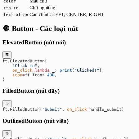
Màu chữ
color
Chữ nghiêng
italic
Căn chỉnh: LEFT, CENTER, RIGHT
text_align
🔘 Button - Các loại nút
ElevatedButton (nút nổi)
ft.ElevatedButton(
    "Click me"
,
    on_click
=lambda
 _: 
print
(
"Clicked!"
),
    icon
=
ft.Icons.
ADD
,
)
FilledButton (nút đầy)
ft.FilledButton(
"Submit"
, 
on_click
=
handle_submit)
OutlinedButton (nút viền)