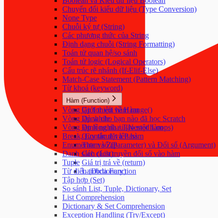
Boolean và Kiểu dữ liệu Boolean
Chuyển đổi kiểu dữ liệu (Type Conversion)
None Type
Chuỗi ký tự (String)
Các phương thức của String
Định dạng chuỗi (String Formatting)
Toán tử quan hệ/so sánh
Toán tử logic (Logical Operators)
Cấu trúc rẽ nhánh (If-Elif-Else)
Match-Case Statement (Pattern Matching)
Từ khoá (keyword)
Hàm (Function)
Vòng lặp for với hàm range()
Giới thiệu về Hàm
Vòng lặp while
Dành cho bạn nào đã học Scratch
Vòng lặp lồng nhau (Nested Loops)
Định nghĩa / Tạo một hàm
Break, Continue và Pass
Quy tắc đặt tên hàm
Enumerate và Zip
Tham số (Parameter) và Đối số (Argument)
Danh sách (List)
Các cách truyền đối số vào hàm
Tuple
Giá trị trả về (return)
Từ điển (Dictionary)
Lambda Function
Tập hợp (Set)
So sánh List, Tuple, Dictionary, Set
List Comprehension
Dictionary & Set Comprehension
Exception Handling (Try/Except)