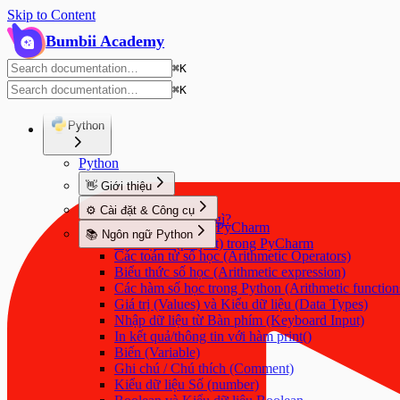
Skip to Content
Bumbii Academy
⌘
K
⌘
K
Python
Python
👋 Giới thiệu
Python là gì?
⚙️ Cài đặt & Công cụ
Python làm được gì?
Cài đặt Python & PyCharm
📚 Ngôn ngữ Python
Tạo dự án (project) trong PyCharm
Các toán tử số học (Arithmetic Operators)
Biểu thức số học (Arithmetic expression)
Các hàm số học trong Python (Arithmetic function
Giá trị (Values) và Kiểu dữ liệu (Data Types)
Nhập dữ liệu từ Bàn phím (Keyboard Input)
In kết quả/thông tin với hàm print()
Biến (Variable)
Ghi chú / Chú thích (Comment)
Kiểu dữ liệu Số (number)