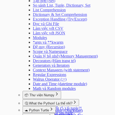
Tập hợp (Set)
Bài tập Modules - Nâng cao
So sánh List, Tuple, Dictionary, Set
Bài tập Sử dụng hàm print()
List Comprehension
Dictionary & Set Comprehension
Exception Handling (Try/Except)
Đọc và Ghi File
Làm việc với CSV
Làm việc với JSON
Modules
*args và **kwargs
Đệ quy (Recursion)
Scope và Namespace
Quản lý bộ nhớ (Memory Management)
Decorators (Hàm trang trí)
Generators và Iterators
Context Managers (with statement)
Regular Expressions
Walrus Operator (:=)
Date and Time (datetime module)
Math và Random modules
📦 Thư viện Numpy
Giới thiệu về NumPy
🤔 What the Python! Lạ thế nhỉ?
Cài đặt NumPy
(5) là int, nhưng (5,) là tuple?!
🐢 Python Turtle
Hướng dẫn nhanh (Quickstart)
Trailing comma tạo tuple