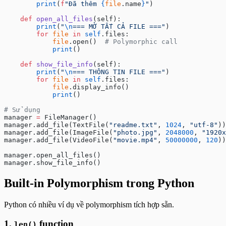
        print
(
f
"Đã thêm 
{
file
.name
}
"
)
    def
 open_all_files
(self):
        print
(
"
\n
=== MỞ TẤT CẢ FILE ==="
)
        for
 file
 in
 self
.files:
            file
.open()  
# Polymorphic call
            print
()
    def
 show_file_info
(self):
        print
(
"
\n
=== THÔNG TIN FILE ==="
)
        for
 file
 in
 self
.files:
            file
.display_info()
            print
()
# Sử dụng
manager 
=
 FileManager()
manager.add_file(TextFile(
"readme.txt"
, 
1024
, 
"utf-8"
))
manager.add_file(ImageFile(
"photo.jpg"
, 
2048000
, 
"1920x
manager.add_file(VideoFile(
"movie.mp4"
, 
50000000
, 
120
))
manager.open_all_files()
manager.show_file_info()
Built-in Polymorphism trong Python
Python có nhiều ví dụ về polymorphism tích hợp sẵn.
1.
function
len()