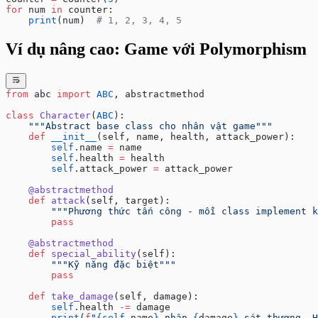
for
 num 
in
 counter:
    print
(num)  
# 1, 2, 3, 4, 5
Ví dụ nâng cao: Game với Polymorphism
from
 abc 
import
 ABC
, abstractmethod
class
 Character
(
ABC
):
    """Abstract base class cho nhân vật game"""
    def
 __init__
(self, name, health, attack_power):
        self
.name 
=
 name
        self
.health 
=
 health
        self
.attack_power 
=
 attack_power
    @abstractmethod
    def
 attack
(self, target):
        """Phương thức tấn công - mỗi class implement k
        pass
    @abstractmethod
    def
 special_ability
(self):
        """Kỹ năng đặc biệt"""
        pass
    def
 take_damage
(self, damage):
        self
.health 
-=
 damage
        print
(
f
"
{self
.name
}
 nhận 
{
damage
}
 sát thương. H