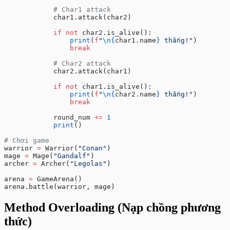
            # Char1 attack
            char1.attack(char2)
            if
 not
 char2.is_alive():
                print
(
f
"
\n{
char1.name
}
 thắng!"
)
                break
            # Char2 attack
            char2.attack(char1)
            if
 not
 char1.is_alive():
                print
(
f
"
\n{
char2.name
}
 thắng!"
)
                break
            round_num 
+=
 1
            print
()
# Chơi game
warrior 
=
 Warrior(
"Conan"
)
mage 
=
 Mage(
"Gandalf"
)
archer 
=
 Archer(
"Legolas"
)
arena 
=
 GameArena()
arena.battle(warrior, mage)
Method Overloading (Nạp chồng phương
thức)