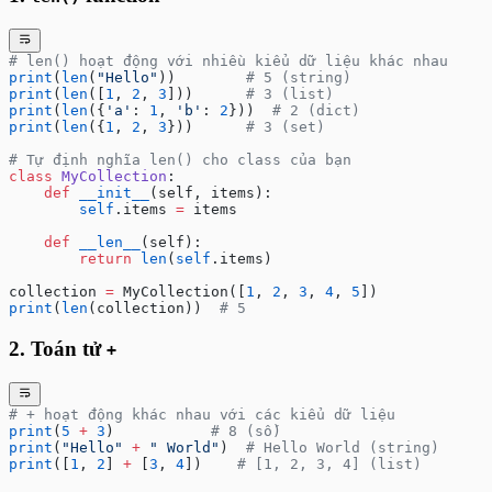
# len() hoạt động với nhiều kiểu dữ liệu khác nhau
print
(
len
(
"Hello"
))        
# 5 (string)
print
(
len
([
1
, 
2
, 
3
]))      
# 3 (list)
print
(
len
({
'a'
: 
1
, 
'b'
: 
2
}))  
# 2 (dict)
print
(
len
({
1
, 
2
, 
3
}))      
# 3 (set)
# Tự định nghĩa len() cho class của bạn
class
 MyCollection
:
    def
 __init__
(self, items):
        self
.items 
=
 items
    def
 __len__
(self):
        return
 len
(
self
.items)
collection 
=
 MyCollection([
1
, 
2
, 
3
, 
4
, 
5
])
print
(
len
(collection))  
# 5
2. Toán tử
+
# + hoạt động khác nhau với các kiểu dữ liệu
print
(
5
 +
 3
)           
# 8 (số)
print
(
"Hello"
 +
 " World"
)  
# Hello World (string)
print
([
1
, 
2
] 
+
 [
3
, 
4
])    
# [1, 2, 3, 4] (list)