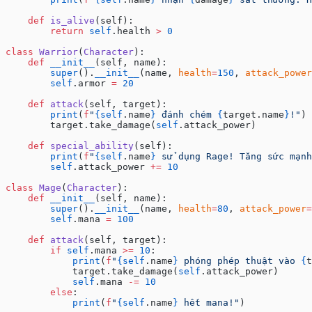
    def
 is_alive
(self):
        return
 self
.health 
>
 0
class
 Warrior
(
Character
):
    def
 __init__
(self, name):
        super
().
__init__
(name, 
health
=
150
, 
attack_power
        self
.armor 
=
 20
    def
 attack
(self, target):
        print
(
f
"
{self
.name
}
 đánh chém 
{
target.name
}
!"
)
        target.take_damage(
self
.attack_power)
    def
 special_ability
(self):
        print
(
f
"
{self
.name
}
 sử dụng Rage! Tăng sức mạnh
        self
.attack_power 
+=
 10
class
 Mage
(
Character
):
    def
 __init__
(self, name):
        super
().
__init__
(name, 
health
=
80
, 
attack_power
=
        self
.mana 
=
 100
    def
 attack
(self, target):
        if
 self
.mana 
>=
 10
:
            print
(
f
"
{self
.name
}
 phóng phép thuật vào 
{
t
            target.take_damage(
self
.attack_power)
            self
.mana 
-=
 10
        else
:
            print
(
f
"
{self
.name
}
 hết mana!"
)