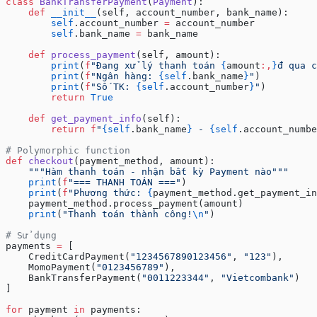
class
 BankTransferPayment
(
Payment
):
    def
 __init__
(self, account_number, bank_name):
        self
.account_number 
=
 account_number
        self
.bank_name 
=
 bank_name
    def
 process_payment
(self, amount):
        print
(
f
"Đang xử lý thanh toán 
{
amount
:,
}
đ qua c
        print
(
f
"Ngân hàng: 
{self
.bank_name
}
"
)
        print
(
f
"Số TK: 
{self
.account_number
}
"
)
        return
 True
    def
 get_payment_info
(self):
        return
 f
"
{self
.bank_name
}
 - 
{self
.account_numbe
# Polymorphic function
def
 checkout
(payment_method, amount):
    """Hàm thanh toán - nhận bất kỳ Payment nào"""
    print
(
f
"=== THANH TOÁN ==="
)
    print
(
f
"Phương thức: 
{
payment_method.get_payment_in
    payment_method.process_payment(amount)
    print
(
"Thanh toán thành công!
\n
"
)
# Sử dụng
payments 
=
 [
    CreditCardPayment(
"1234567890123456"
, 
"123"
),
    MomoPayment(
"0123456789"
),
    BankTransferPayment(
"0011223344"
, 
"Vietcombank"
)
]
for
 payment 
in
 payments: