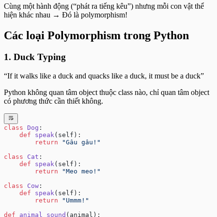
Cùng một hành động (“phát ra tiếng kêu”) nhưng mỗi con vật thể
hiện khác nhau → Đó là polymorphism!
Các loại Polymorphism trong Python
1. Duck Typing
“If it walks like a duck and quacks like a duck, it must be a duck”
Python không quan tâm object thuộc class nào, chỉ quan tâm object
có phương thức cần thiết không.
class
 Dog
:
    def
 speak
(self):
        return
 "Gâu gâu!"
class
 Cat
:
    def
 speak
(self):
        return
 "Meo meo!"
class
 Cow
:
    def
 speak
(self):
        return
 "Ummm!"
def
 animal_sound
(animal):