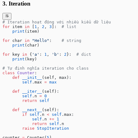
3. Iteration
# Iteration hoạt động với nhiều kiểu dữ liệu
for
 item 
in
 [
1
, 
2
, 
3
]:  
# list
    print
(item)
for
 char 
in
 "Hello"
:    
# string
    print
(char)
for
 key 
in
 {
'a'
: 
1
, 
'b'
: 
2
}:  
# dict
    print
(key)
# Tự định nghĩa iteration cho class
class
 Counter
:
    def
 __init__
(self, max):
        self
.max 
=
 max
    def
 __iter__
(self):
        self
.n 
=
 0
        return
 self
    def
 __next__
(self):
        if
 self
.n 
<
 self
.max:
            self
.n 
+=
 1
            return
 self
.n
        raise
 StopIteration
counter 
=
 Counter(
5
)