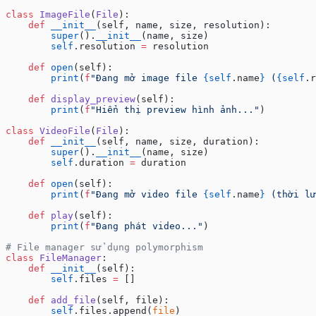
class
 ImageFile
(
File
):
    def
 __init__
(self, name, size, resolution):
        super
().
__init__
(name, size)
        self
.resolution 
=
 resolution
    def
 open
(self):
        print
(
f
"Đang mở image file 
{self
.name
}
 (
{self
.r
    def
 display_preview
(self):
        print
(
f
"Hiển thị preview hình ảnh..."
)
class
 VideoFile
(
File
):
    def
 __init__
(self, name, size, duration):
        super
().
__init__
(name, size)
        self
.duration 
=
 duration
    def
 open
(self):
        print
(
f
"Đang mở video file 
{self
.name
}
 (thời lư
    def
 play
(self):
        print
(
f
"Đang phát video..."
)
# File manager sử dụng polymorphism
class
 FileManager
:
    def
 __init__
(self):
        self
.files 
=
 []
    def
 add_file
(self, file):
        self
.files.append(
file
)