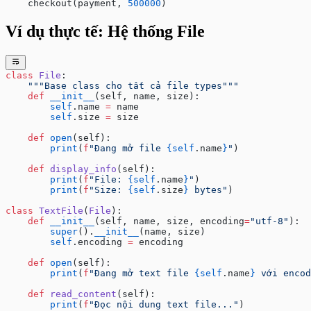
    checkout(payment, 
500000
)
Ví dụ thực tế: Hệ thống File
class
 File
:
    """Base class cho tất cả file types"""
    def
 __init__
(self, name, size):
        self
.name 
=
 name
        self
.size 
=
 size
    def
 open
(self):
        print
(
f
"Đang mở file 
{self
.name
}
"
)
    def
 display_info
(self):
        print
(
f
"File: 
{self
.name
}
"
)
        print
(
f
"Size: 
{self
.size
}
 bytes"
)
class
 TextFile
(
File
):
    def
 __init__
(self, name, size, encoding
=
"utf-8"
):
        super
().
__init__
(name, size)
        self
.encoding 
=
 encoding
    def
 open
(self):
        print
(
f
"Đang mở text file 
{self
.name
}
 với encod
    def
 read_content
(self):
        print
(
f
"Đọc nội dung text file..."
)