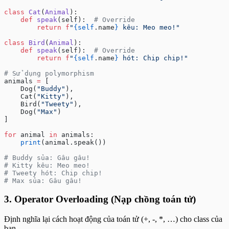
class
 Cat
(
Animal
):
    def
 speak
(self):  
# Override
        return
 f
"
{self
.name
}
 kêu: Meo meo!"
class
 Bird
(
Animal
):
    def
 speak
(self):  
# Override
        return
 f
"
{self
.name
}
 hót: Chip chip!"
# Sử dụng polymorphism
animals 
=
 [
    Dog(
"Buddy"
),
    Cat(
"Kitty"
),
    Bird(
"Tweety"
),
    Dog(
"Max"
)
]
for
 animal 
in
 animals:
    print
(animal.speak())
# Buddy sủa: Gâu gâu!
# Kitty kêu: Meo meo!
# Tweety hót: Chip chip!
# Max sủa: Gâu gâu!
3. Operator Overloading (Nạp chồng toán tử)
Định nghĩa lại cách hoạt động của toán tử (+, -, *, …) cho class của
bạn.