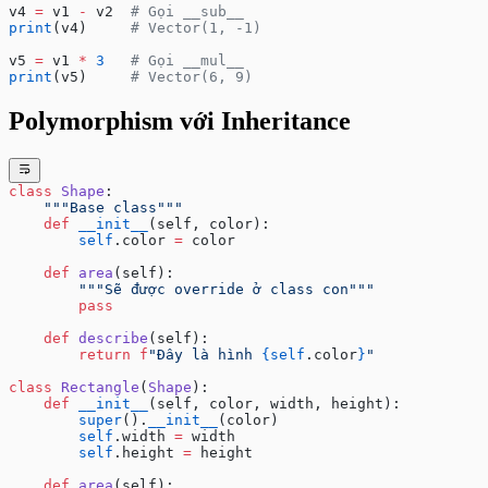
v4 
=
 v1 
-
 v2  
# Gọi __sub__
print
(v4)     
# Vector(1, -1)
v5 
=
 v1 
*
 3
   # Gọi __mul__
print
(v5)     
# Vector(6, 9)
Polymorphism với Inheritance
class
 Shape
:
    """Base class"""
    def
 __init__
(self, color):
        self
.color 
=
 color
    def
 area
(self):
        """Sẽ được override ở class con"""
        pass
    def
 describe
(self):
        return
 f
"Đây là hình 
{self
.color
}
"
class
 Rectangle
(
Shape
):
    def
 __init__
(self, color, width, height):
        super
().
__init__
(color)
        self
.width 
=
 width
        self
.height 
=
 height
    def
 area
(self):