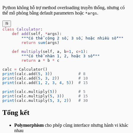
Python không hỗ trợ method overloading truyền thống, nhưng có
thể mô phỏng bằng default parameters hoặc
.
*args
class
 Calculator
:
    def
 add
(self, 
*
args):
        """Có thể cộng 2 số, 3 số, hoặc nhiều số"""
        return
 sum
(args)
    def
 multiply
(self, a, b
=
1
, c
=
1
):
        """Có thể nhân 1, 2, hoặc 3 số"""
        return
 a 
*
 b 
*
 c
calc 
=
 Calculator()
print
(calc.add(
5
, 
3
))           
# 8
print
(calc.add(
5
, 
3
, 
2
))        
# 10
print
(calc.add(
1
, 
2
, 
3
, 
4
, 
5
))  
# 15
print
(calc.multiply(
5
))         
# 5
print
(calc.multiply(
5
, 
3
))      
# 15
print
(calc.multiply(
5
, 
3
, 
2
))   
# 30
Tổng kết
Polymorphism
cho phép cùng interface nhưng hành vi khác
nhau