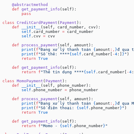
    @abstractmethod
    def
 get_payment_info
(self):
        pass
class
 CreditCardPayment
(
Payment
):
    def
 __init__
(self, card_number, cvv):
        self
.card_number 
=
 card_number
        self
.cvv 
=
 cvv
    def
 process_payment
(self, amount):
        print
(
f
"Đang xử lý thanh toán 
{
amount
:,
}
đ qua t
        print
(
f
"Số thẻ: ****
{self
.card_number[
-
4
:]
}
"
)
        return
 True
    def
 get_payment_info
(self):
        return
 f
"Thẻ tín dụng ****
{self
.card_number[
-
4
:
class
 MomoPayment
(
Payment
):
    def
 __init__
(self, phone_number):
        self
.phone_number 
=
 phone_number
    def
 process_payment
(self, amount):
        print
(
f
"Đang xử lý thanh toán 
{
amount
:,
}
đ qua M
        print
(
f
"Số điện thoại: 
{self
.phone_number
}
"
)
        return
 True
    def
 get_payment_info
(self):
        return
 f
"Momo - 
{self
.phone_number
}
"