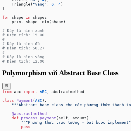
    Triangle(
"vàng"
, 
6
, 
4
)
]
for
 shape 
in
 shapes:
    print_shape_info(shape)
# Đây là hình xanh
# Diện tích: 15.00
#
# Đây là hình đỏ
# Diện tích: 50.27
#
# Đây là hình vàng
# Diện tích: 12.00
Polymorphism với Abstract Base Class
from
 abc 
import
 ABC
, abstractmethod
class
 Payment
(
ABC
):
    """Abstract base class cho các phương thức thanh to
    @abstractmethod
    def
 process_payment
(self, amount):
        """Phương thức trừu tượng - bắt buộc implement"
        pass