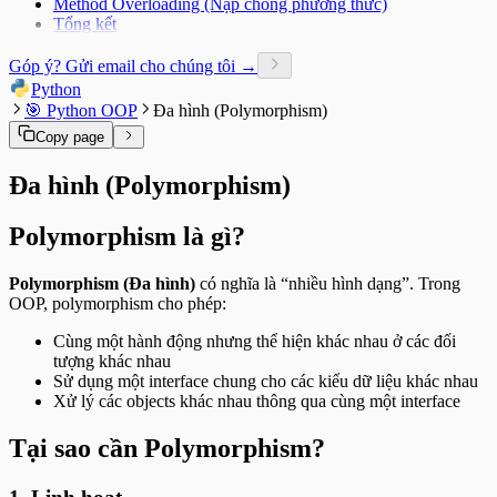
Method Overloading (Nạp chồng phương thức)
Bài tập Dictionary Comprehension - Cơ bản
Date and Time (datetime module)
Tổng kết
Bài tập Dictionary Comprehension - Nâng cao
Math và Random modules
Bài tập Set Comprehension - Cơ bản
Góp ý? Gửi email cho chúng tôi →
Bài tập Set Comprehension - Nâng cao
Bài tập Args & Kwargs - Cơ bản
Python
Bài tập Args & Kwargs - Nâng cao
🎯 Python OOP
Đa hình (Polymorphism)
Bài tập Recursion - Cơ bản
Copy page
Bài tập Recursion - Nâng cao
Bài tập Exception Handling - Cơ bản
Đa hình (Polymorphism)
Bài tập Exception Handling - Nâng cao
Bài tập File Operations - Cơ bản
Bài tập File Operations - Nâng cao
Polymorphism là gì?
Bài tập CSV - Cơ bản
Bài tập CSV - Nâng cao
Polymorphism (Đa hình)
có nghĩa là “nhiều hình dạng”. Trong
Bài tập Enumerate & Zip - Cơ bản
OOP, polymorphism cho phép:
Bài tập Enumerate & Zip - Nâng cao
Bài tập Modules - Cơ bản
Cùng một hành động nhưng thể hiện khác nhau ở các đối
Bài tập Modules - Nâng cao
tượng khác nhau
Bài tập Sử dụng hàm print()
Sử dụng một interface chung cho các kiểu dữ liệu khác nhau
Xử lý các objects khác nhau thông qua cùng một interface
Tại sao cần Polymorphism?