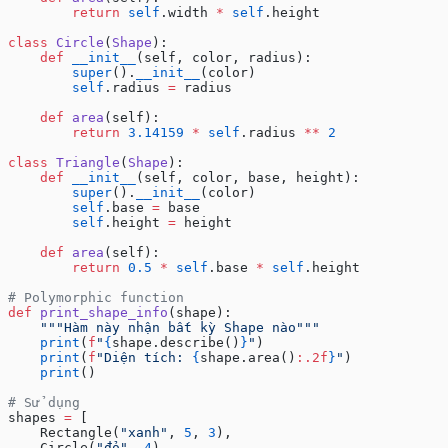
        return
 self
.width 
*
 self
.height
class
 Circle
(
Shape
):
    def
 __init__
(self, color, radius):
        super
().
__init__
(color)
        self
.radius 
=
 radius
    def
 area
(self):
        return
 3.14159
 *
 self
.radius 
**
 2
class
 Triangle
(
Shape
):
    def
 __init__
(self, color, base, height):
        super
().
__init__
(color)
        self
.base 
=
 base
        self
.height 
=
 height
    def
 area
(self):
        return
 0.5
 *
 self
.base 
*
 self
.height
# Polymorphic function
def
 print_shape_info
(shape):
    """Hàm này nhận bất kỳ Shape nào"""
    print
(
f
"
{
shape.describe()
}
"
)
    print
(
f
"Diện tích: 
{
shape.area()
:.2f
}
"
)
    print
()
# Sử dụng
shapes 
=
 [
    Rectangle(
"xanh"
, 
5
, 
3
),
    Circle(
"đỏ"
, 
4
),