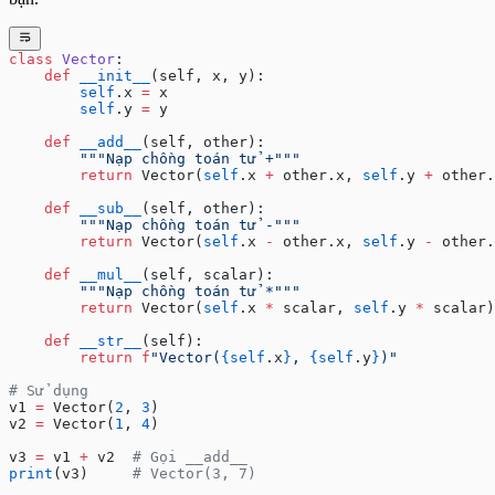
class
 Vector
:
    def
 __init__
(self, x, y):
        self
.x 
=
 x
        self
.y 
=
 y
    def
 __add__
(self, other):
        """Nạp chồng toán tử +"""
        return
 Vector(
self
.x 
+
 other.x, 
self
.y 
+
 other.
    def
 __sub__
(self, other):
        """Nạp chồng toán tử -"""
        return
 Vector(
self
.x 
-
 other.x, 
self
.y 
-
 other.
    def
 __mul__
(self, scalar):
        """Nạp chồng toán tử *"""
        return
 Vector(
self
.x 
*
 scalar, 
self
.y 
*
 scalar)
    def
 __str__
(self):
        return
 f
"Vector(
{self
.x
}
, 
{self
.y
}
)"
# Sử dụng
v1 
=
 Vector(
2
, 
3
)
v2 
=
 Vector(
1
, 
4
)
v3 
=
 v1 
+
 v2  
# Gọi __add__
print
(v3)     
# Vector(3, 7)