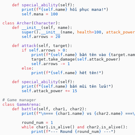
    def
 special_ability
(self):
        print
(
f
"
{self
.name
}
 hồi phục mana!"
)
        self
.mana 
=
 100
class
 Archer
(
Character
):
    def
 __init__
(self, name):
        super
().
__init__
(name, 
health
=
100
, 
attack_power
        self
.arrows 
=
 20
    def
 attack
(self, target):
        if
 self
.arrows 
>
 0
:
            print
(
f
"
{self
.name
}
 bắn tên vào 
{
target.nam
            target.take_damage(
self
.attack_power)
            self
.arrows 
-=
 1
        else
:
            print
(
f
"
{self
.name
}
 hết tên!"
)
    def
 special_ability
(self):
        print
(
f
"
{self
.name
}
 bắn mũi tên lửa!"
)
        self
.attack_power 
+=
 15
# Game manager
class
 GameArena
:
    def
 battle
(self, char1, char2):
        print
(
f
"
\n
=== 
{
char1.name
}
 vs 
{
char2.name
}
 ===
\
        round_num 
=
 1
        while
 char1.is_alive() 
and
 char2.is_alive():
            print
(
f
"--- Round 
{
round_num
}
 ---"
)