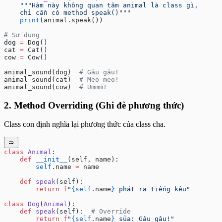
    """Hàm này không quan tâm animal là class gì,
    chỉ cần có method speak()"""
    print
(animal.speak())
# Sử dụng
dog 
=
 Dog()
cat 
=
 Cat()
cow 
=
 Cow()
animal_sound(dog)  
# Gâu gâu!
animal_sound(cat)  
# Meo meo!
animal_sound(cow)  
# Ummm!
2. Method Overriding (Ghi đè phương thức)
Class con định nghĩa lại phương thức của class cha.
class
 Animal
:
    def
 __init__
(self, name):
        self
.name 
=
 name
    def
 speak
(self):
        return
 f
"
{self
.name
}
 phát ra tiếng kêu"
class
 Dog
(
Animal
):
    def
 speak
(self):  
# Override
        return
 f
"
{self
.name
}
 sủa: Gâu gâu!"