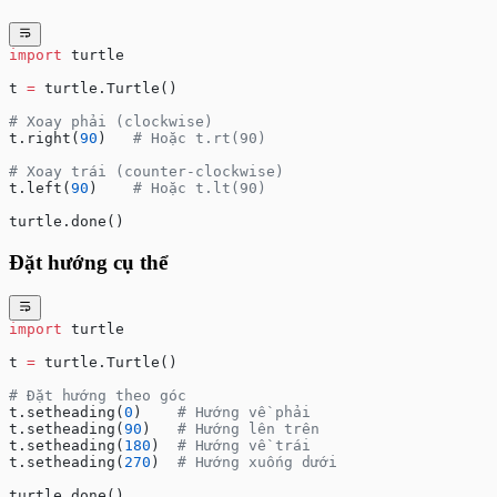
import
 turtle
t 
=
 turtle.Turtle()
# Xoay phải (clockwise)
t.right(
90
)   
# Hoặc t.rt(90)
# Xoay trái (counter-clockwise)
t.left(
90
)    
# Hoặc t.lt(90)
turtle.done()
Đặt hướng cụ thể
import
 turtle
t 
=
 turtle.Turtle()
# Đặt hướng theo góc
t.setheading(
0
)    
# Hướng về phải
t.setheading(
90
)   
# Hướng lên trên
t.setheading(
180
)  
# Hướng về trái
t.setheading(
270
)  
# Hướng xuống dưới
turtle.done()