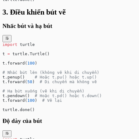
3. Điều khiển bút vẽ
Nhấc bút và hạ bút
import
 turtle
t 
=
 turtle.Turtle()
t.forward(
100
)
# Nhấc bút lên (không vẽ khi di chuyển)
t.penup()    
# Hoặc t.pu() hoặc t.up()
t.forward(
50
)  
# Di chuyển mà không vẽ
# Hạ bút xuống (vẽ khi di chuyển)
t.pendown()  
# Hoặc t.pd() hoặc t.down()
t.forward(
100
)  
# Vẽ lại
turtle.done()
Độ dày của bút