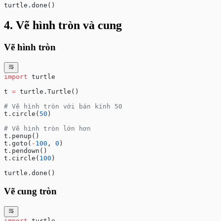
turtle.done()
4. Vẽ hình tròn và cung
Vẽ hình tròn
import
 turtle
t 
=
 turtle.Turtle()
# Vẽ hình tròn với bán kính 50
t.circle(
50
)
# Vẽ hình tròn lớn hơn
t.penup()
t.goto(
-
100
, 
0
)
t.pendown()
t.circle(
100
)
turtle.done()
Vẽ cung tròn
import
 turtle