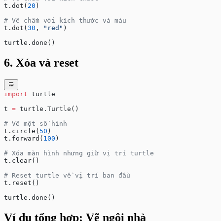
t.dot(
20
)
# Vẽ chấm với kích thước và màu
t.dot(
30
, 
"red"
)
turtle.done()
6. Xóa và reset
import
 turtle
t 
=
 turtle.Turtle()
# Vẽ một số hình
t.circle(
50
)
t.forward(
100
)
# Xóa màn hình nhưng giữ vị trí turtle
t.clear()
# Reset turtle về vị trí ban đầu
t.reset()
turtle.done()
Ví dụ tổng hợp: Vẽ ngôi nhà