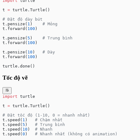
import
 turtle
t 
=
 turtle.Turtle()
# Đặt độ dày bút
t.pensize(
1
)    
# Mỏng
t.forward(
100
)
t.pensize(
5
)    
# Trung bình
t.forward(
100
)
t.pensize(
10
)   
# Dày
t.forward(
100
)
turtle.done()
Tốc độ vẽ
import
 turtle
t 
=
 turtle.Turtle()
# Đặt tốc độ (1-10, 0 = nhanh nhất)
t.speed(
1
)   
# Chậm nhất
t.speed(
5
)   
# Trung bình
t.speed(
10
)  
# Nhanh
t.speed(
0
)   
# Nhanh nhất (không có animation)