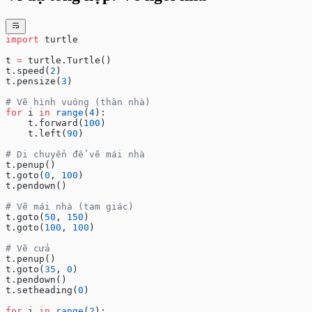
import
 turtle
t 
=
 turtle.Turtle()
t.speed(
2
)
t.pensize(
3
)
# Vẽ hình vuông (thân nhà)
for
 i 
in
 range
(
4
):
    t.forward(
100
)
    t.left(
90
)
# Di chuyển để vẽ mái nhà
t.penup()
t.goto(
0
, 
100
)
t.pendown()
# Vẽ mái nhà (tam giác)
t.goto(
50
, 
150
)
t.goto(
100
, 
100
)
# Vẽ cửa
t.penup()
t.goto(
35
, 
0
)
t.pendown()
t.setheading(
0
)
for
 i 
in
 range
(
2
):