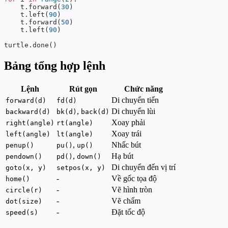
    t.forward(
30
)
    t.left(
90
)
    t.forward(
50
)
    t.left(
90
)
turtle.done()
Bảng tổng hợp lệnh
Lệnh
Rút gọn
Chức năng
Di chuyển tiến
forward(d)
fd(d)
,
Di chuyển lùi
backward(d)
bk(d)
back(d)
Xoay phải
right(angle)
rt(angle)
Xoay trái
left(angle)
lt(angle)
,
Nhấc bút
penup()
pu()
up()
,
Hạ bút
pendown()
pd()
down()
Di chuyển đến vị trí
goto(x, y)
setpos(x, y)
-
Về gốc tọa độ
home()
-
Vẽ hình tròn
circle(r)
-
Vẽ chấm
dot(size)
-
Đặt tốc độ
speed(s)