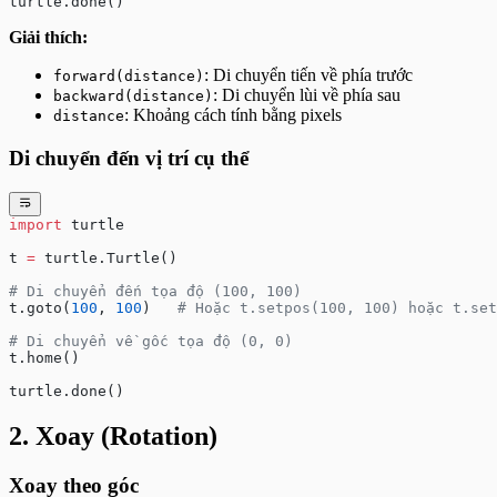
turtle.done()
Giải thích:
: Di chuyển tiến về phía trước
forward(distance)
: Di chuyển lùi về phía sau
backward(distance)
: Khoảng cách tính bằng pixels
distance
Di chuyển đến vị trí cụ thể
import
 turtle
t 
=
 turtle.Turtle()
# Di chuyển đến tọa độ (100, 100)
t.goto(
100
, 
100
)   
# Hoặc t.setpos(100, 100) hoặc t.set
# Di chuyển về gốc tọa độ (0, 0)
t.home()
turtle.done()
2. Xoay (Rotation)
Xoay theo góc