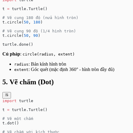
t 
=
 turtle.Turtle()
# Vẽ cung 180 độ (nửa hình tròn)
t.circle(
50
, 
180
)
# Vẽ cung 90 độ (1/4 hình tròn)
t.circle(
50
, 
90
)
turtle.done()
Cú pháp
:
circle(radius, extent)
: Bán kính hình tròn
radius
: Góc quét (mặc định 360° - hình tròn đầy đủ)
extent
5. Vẽ chấm (Dot)
import
 turtle
t 
=
 turtle.Turtle()
# Vẽ một chấm
t.dot()
# Vẽ chấm với kích thước